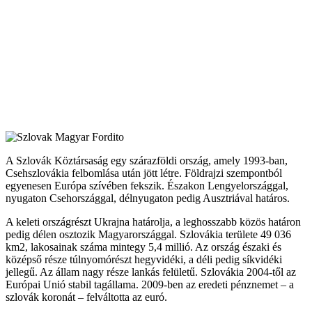
A Szlovák Köztársaság egy szárazföldi ország, amely 1993-ban,
Csehszlovákia felbomlása után jött létre. Földrajzi szempontból
egyenesen Európa szívében fekszik. Északon Lengyelországgal,
nyugaton Csehországgal, délnyugaton pedig Ausztriával határos.
A keleti országrészt Ukrajna határolja, a leghosszabb közös határon
pedig délen osztozik Magyarországgal. Szlovákia területe 49 036
km2, lakosainak száma mintegy 5,4 millió. Az ország északi és
középső része túlnyomórészt hegyvidéki, a déli pedig síkvidéki
jellegű. Az állam nagy része lankás felületű. Szlovákia 2004-től az
Európai Unió stabil tagállama. 2009-ben az eredeti pénznemet – a
szlovák koronát – felváltotta az euró.