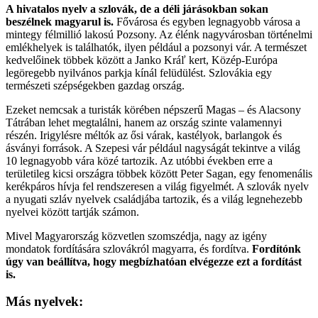
A hivatalos nyelv a szlovák, de a déli járásokban sokan
beszélnek magyarul is.
Fővárosa és egyben legnagyobb városa a
mintegy félmillió lakosú Pozsony. Az élénk nagyvárosban történelmi
emlékhelyek is találhatók, ilyen például a pozsonyi vár. A természet
kedvelőinek többek között a Janko Kráľ kert, Közép-Európa
legöregebb nyilvános parkja kínál felüdülést. Szlovákia egy
természeti szépségekben gazdag ország.
Ezeket nemcsak a turisták körében népszerű Magas – és Alacsony
Tátrában lehet megtalálni, hanem az ország szinte valamennyi
részén. Irigylésre méltók az ősi várak, kastélyok, barlangok és
ásványi források. A Szepesi vár például nagyságát tekintve a világ
10 legnagyobb vára közé tartozik. Az utóbbi években erre a
területileg kicsi országra többek között Peter Sagan, egy fenomenális
kerékpáros hívja fel rendszeresen a világ figyelmét. A szlovák nyelv
a nyugati szláv nyelvek családjába tartozik, és a világ legnehezebb
nyelvei között tartják számon.
Mivel Magyarország közvetlen szomszédja, nagy az igény
mondatok fordítására szlovákról magyarra, és fordítva.
Fordítónk
úgy van beállítva, hogy megbízhatóan elvégezze ezt a fordítást
is.
Más nyelvek: