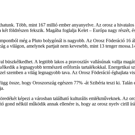
zhatunk. Több, mint 167 millió ember anyanyelve. Az orosz a hivatal
 két földrészen fekszik. Magába foglalja Kelet – Európa nagy részét, 
zempontból még a Pluto bolygónál is nagyobb. Az Orosz Föderáció 16 á
szág a világon, amelynek partjait nem kevesebb, mint 13 tenger mossa.14
l büszkélkedhet. A legtöbb lakos a pravoszláv vallásúnak vallja magát
élkedik a legnagyobb természeti erőforrás tartalékokkal. Energetikai 
ezzel szemben a világ legnagyobb tava. Az Orosz Föderáció éghajlata 
ügg össze, hogy Oroszország egészen 77% -át Szibéria teszi ki. Talán ez
ja.
töredékét képezi a városban található kulturális emlékműveknek. Az oros
 gond nélkül működik annak ellenére is, hogy az orosz nyelv cirill ír