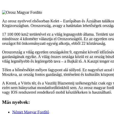
Az orosz nyelvvel elsősorban Kelet – Európában és Ázsiában találko
Kirgizországban. Oroszország, avagy a határtalan lehetőségek országa
17 100 000 km2 területével ez a világ legnagyobb állama. Területi s
mindössze 4 kilométer választja el Oroszországtól. Ez az egyetlen or
országot 84 önkormányzati egység alkotja, ebből 22 köztársaság.
Oroszország a világ egyetlen országaként 9, egymást követő időzónáva
gazdaságának egyike. A világ összes országa közül ez az ország büszk
világ legmélyebb és legöregebb tava – a Bajkál tó. A Kaszpi tenger 
Télen a hőmérséklet mélyen fagypont alá süllyed. Ez nagyrészt azzal f
Moszkva, az ország fontos gazdasági, történelmi és kulturális központ
A Kreml, a Vörös tér, és a Vaszilij Blazsennij székesegyház csak egy 
ezért nem hiányozhat mondatfordítónkból sem. Az orosz magyar fordító
vagy IOS rendszerrel rendelkező mobil készülékeken is használható.
Más nyelvek:
Német Magyar Fordító