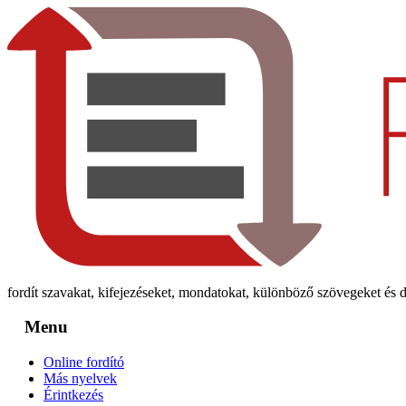
fordít szavakat, kifejezéseket, mondatokat, különböző szövegeket és
Menu
Online fordító
Más nyelvek
Érintkezés