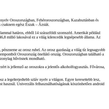
os nyelv Oroszországban, Fehéroroszországban, Kazahsztánban és
és csaknem egész Észak – Ázsiát.
llammal határos, ebből 14 szárazföldi szomszéd. Amerikát például
6,8 millió lakosával ez a világ kilencedik legnépesebb állama. Az
, pénzneme az orosz rubel. Az orosz gazdaság a világ tíz legnagyobb
szempontból Oroszország önellátó ország. Oroszországban található a
viszonylag hűvösnek mondható.
ért is jellemző az oroszokra a jelentős alkoholfogyasztás. Fővárosa,
z a legelterjedtebb szláv nyelv a világon. Egyre keresettebb lesz,
ást használ. Univerzális felhasználhatóságának köszönhetően android