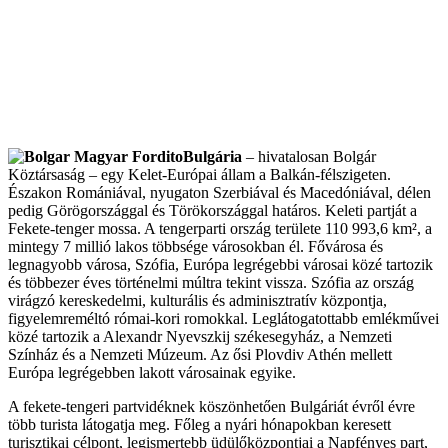
Bulgária
– hivatalosan Bolgár
Köztársaság – egy Kelet-Európai állam a Balkán-félszigeten.
Északon Romániával, nyugaton Szerbiával és Macedóniával, délen
pedig Görögországgal és Törökországgal határos. Keleti partját a
Fekete-tenger mossa. A tengerparti ország területe 110 993,6 km², a
mintegy 7 millió lakos többsége városokban él. Fővárosa és
legnagyobb városa, Szófia, Európa legrégebbi városai közé tartozik
és többezer éves történelmi múltra tekint vissza. Szófia az ország
virágzó kereskedelmi, kulturális és adminisztratív központja,
figyelemreméltó római-kori romokkal. Leglátogatottabb emlékművei
közé tartozik a Alexandr Nyevszkij székesegyház, a Nemzeti
Színház és a Nemzeti Múzeum. Az ősi Plovdiv Athén mellett
Európa legrégebben lakott városainak egyike.
A fekete-tengeri partvidéknek köszönhetően Bulgáriát évről évre
több turista látogatja meg. Főleg a nyári hónapokban keresett
turisztikai célpont, legismertebb üdülőközpontjai a Napfényes part,